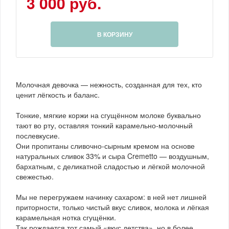
3 000 руб.
В КОРЗИНУ
Молочная девочка — нежность, созданная для тех, кто
ценит лёгкость и баланс.
Тонкие, мягкие коржи на сгущённом молоке буквально
тают во рту, оставляя тонкий карамельно-молочный
послевкусие.
Они пропитаны сливочно-сырным кремом на основе
натуральных сливок 33% и сыра Cremetto — воздушным,
бархатным, с деликатной сладостью и лёгкой молочной
свежестью.
Мы не перегружаем начинку сахаром: в ней нет лишней
приторности, только чистый вкус сливок, молока и лёгкая
карамельная нотка сгущёнки.
Так рождается тот самый «вкус детства», но в более